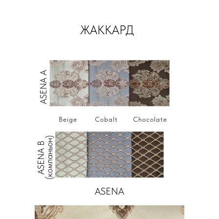
ЖАККАРД
ASENA А
Beige
Cobalt
Chocolate
(компаньон)
ASENA В
ASENA