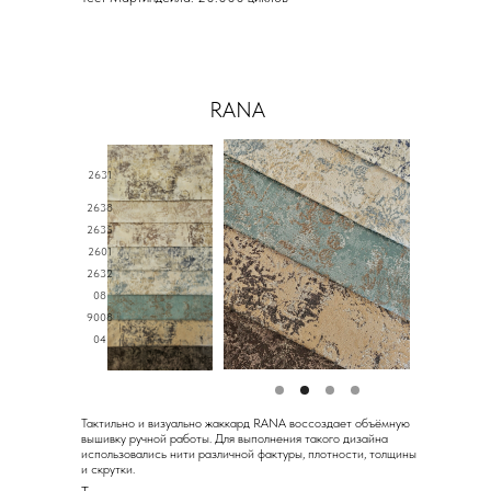
RANA
2631
2638
2635
2601
2632
08
9008
04
Тактильно и визуально жаккард RANA воссоздает объёмную
вышивку ручной работы. Для выполнения такого дизайна
использовались нити различной фактуры, плотности, толщины
и скрутки.