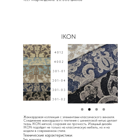
IKON
4012
4002
301-01
301-04
301-03
301-02
Жаккардовая коллекция с элементами классического вензеля.
Соединение жаккардового плетения с шенилловой нитью делает
ткань IKON мягкой, сохраняя ее прочность. Изящный дизайн
IKON подойдет не только на классическую мебель, но и на
модели в современном стиле.
Технические характеристики:
Тип: жаккард